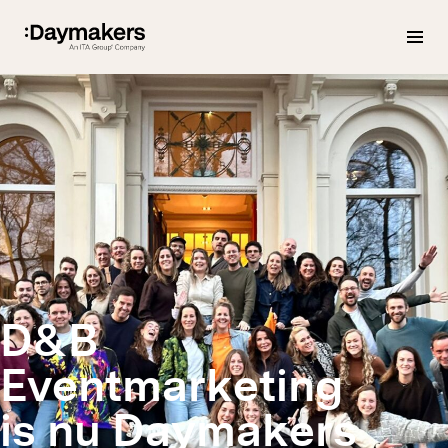
Dark mode wordt automatisch ingeschakeld
D&B
Eventmarketing
is nu Daymakers