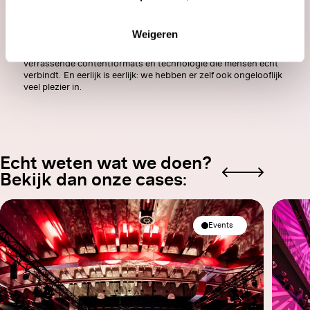
bij inzicht. Met persona’s, strategie die klopt, en een concept
instellingen of alle cookies weigeren.
dat staat als een huis.
Weigeren
Het resultaat? Campagnes die je
voelt
én kunt meten. Van
inspirerende events tot slimme contactmomenten,
verrassende contentformats en technologie die mensen écht
verbindt. En eerlijk is eerlijk: we hebben er zelf ook ongelooflijk
veel plezier in.
Echt weten wat we doen?
Bekijk dan onze cases:
Events