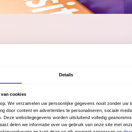
ntblokken. Content bij insight
Details
ij insight met contentblokken
 van cookies
ntblokken. Content bij insight
orop. We verzamelen uw persoonlijke gegevens nooit zonder uw
ij insight met contentblokken
ng door content en advertenties te personaliseren, sociale media
n. Deze websitegegevens worden uitsluitend volledig geanonim
ht met contentblokken.
st delen we informatie over uw gebruik van onze site met onze
cookievoorkeuren en kunt deze op elk moment aanpassen op
dez