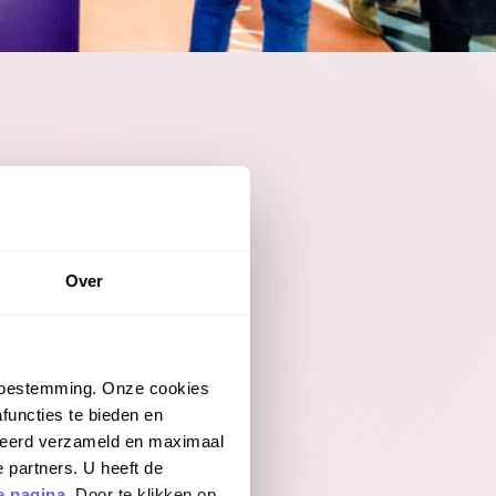
 met
Over
.
 met
 toestemming. Onze cookies
.
functies te bieden en
iseerd verzameld en maximaal
 partners. U heeft de
e pagina.
Door te klikken op