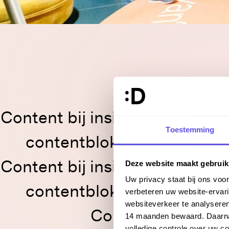
Content bij insight met conte
Toestemming
contentblokken. Content b
Deze website maakt gebruik
Content bij insight met conte
Uw privacy staat bij ons vo
contentblokken. Content b
verbeteren uw website-ervari
websiteverkeer te analysere
Content bij insig
14 maanden bewaard. Daarnaa
volledige controle over uw 