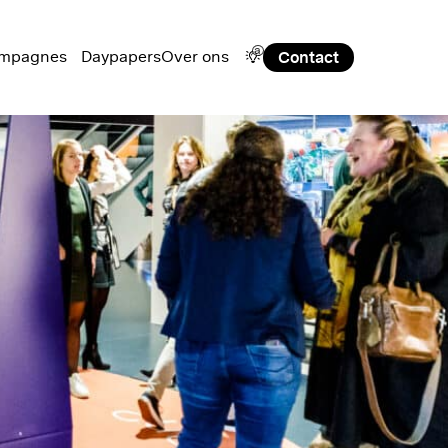
a
mpagnes
Daypapers
Over ons
Contact