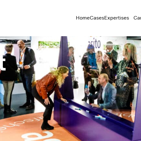
Home
Cases
Expertises
Ca
Dark mode wordt automatisch ingeschakeld
t